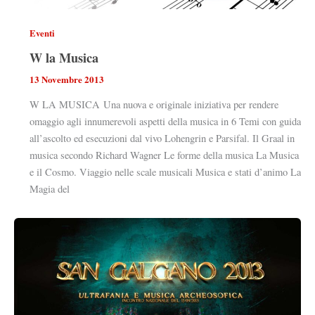
Eventi
W la Musica
13 Novembre 2013
W LA MUSICA Una nuova e originale iniziativa per rendere
omaggio agli innumerevoli aspetti della musica in 6 Temi con guida
all’ascolto ed esecuzioni dal vivo Lohengrin e Parsifal. Il Graal in
musica secondo Richard Wagner Le forme della musica La Musica
e il Cosmo. Viaggio nelle scale musicali Musica e stati d’animo La
Magia del