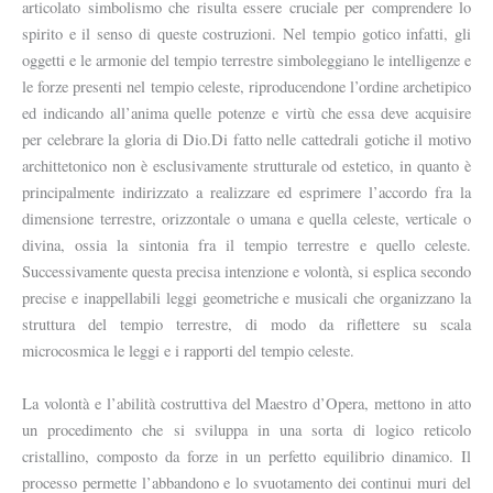
articolato simbolismo che risulta essere cruciale per comprendere lo
spirito e il senso di queste costruzioni. Nel tempio gotico infatti, gli
oggetti e le armonie del tempio terrestre simboleggiano le intelligenze e
le forze presenti nel tempio celeste, riproducendone l’ordine archetipico
ed indicando all’anima quelle potenze e virtù che essa deve acquisire
per celebrare la gloria di Dio.Di fatto nelle cattedrali gotiche il motivo
archittetonico non è esclusivamente strutturale od estetico, in quanto è
principalmente indirizzato a realizzare ed esprimere l’accordo fra la
dimensione terrestre, orizzontale o umana e quella celeste, verticale o
divina, ossia la sintonia fra il tempio terrestre e quello celeste.
Successivamente questa precisa intenzione e volontà, si esplica secondo
precise e inappellabili leggi geometriche e musicali che organizzano la
struttura del tempio terrestre, di modo da riflettere su scala
microcosmica le leggi e i rapporti del tempio celeste.
La volontà e l’abilità costruttiva del Maestro d’Opera, mettono in atto
un procedimento che si sviluppa in una sorta di logico reticolo
cristallino, composto da forze in un perfetto equilibrio dinamico. Il
processo permette l’abbandono e lo svuotamento dei continui muri del