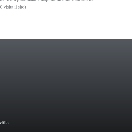
sita il sito)
Mille