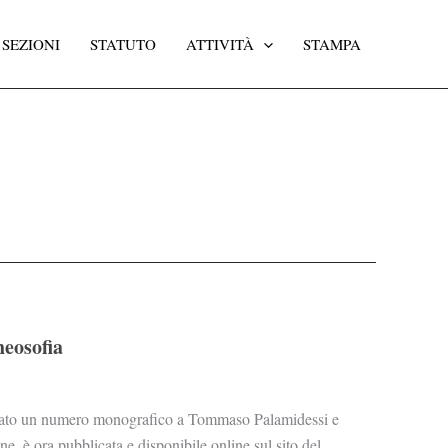
SEZIONI
STATUTO
ATTIVITÀ
STAMPA
eosofia
icato un numero monografico a Tommaso Palamidessi e
e, è ora pubblicata e disponibile online sul sito del