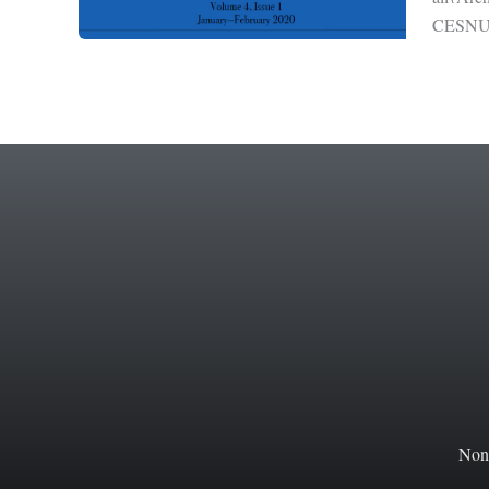
CESNUR 
Non 