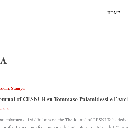
HOME
CA
,
zioni
Stampa
ournal of CESNUR su Tommaso Palamidessi e l’Arch
o 2020
articolarmente lieti d’informarvi che The Journal of CESNUR ha ded
heosofia. La monografia, composta di 5 articoli per un totale di 120 pagin